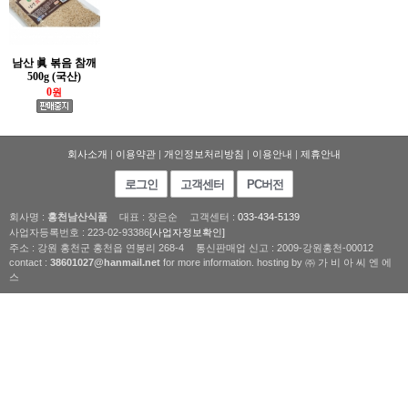
남산 眞 볶음 참깨
500g (국산)
0
원
회사소개
|
이용약관
|
개인정보처리방침
|
이용안내
|
제휴안내
로그인
고객센터
PC버전
회사명 :
홍천남산식품
대표 : 장은순
고객센터 :
033-434-5139
사업자등록번호 : 223-02-93386
[사업자정보확인]
주소 : 강원 홍천군 홍천읍 연봉리 268-4
통신판매업 신고 : 2009-강원홍천-00012
contact :
38601027@hanmail.net
for more information. hosting by ㈜ 가 비 아 씨 엔 에
스