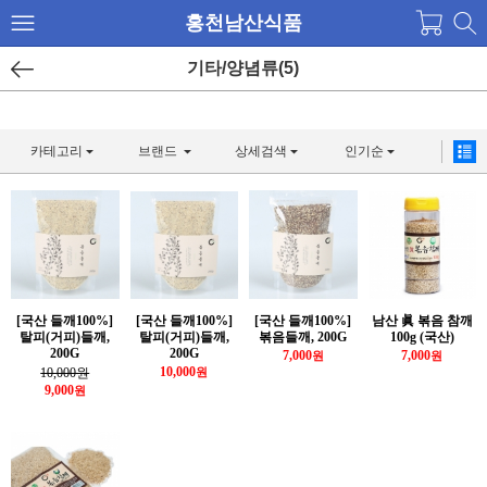
홍천남산식품
기타/양념류(5)
카테고리
브랜드
상세검색
인기순
[국산 들깨100%]
[국산 들깨100%]
[국산 들깨100%]
남산 眞 볶음 참깨
탈피(거피)들깨,
탈피(거피)들깨,
볶음들깨, 200G
100g (국산)
200G
200G
7,000
7,000
원
원
10,000
10,000원
원
9,000
원