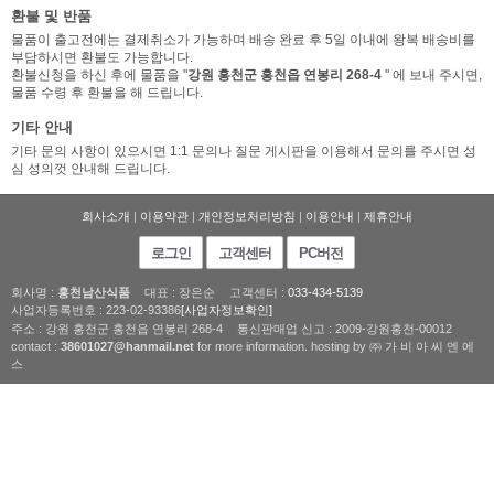
환불 및 반품
물품이 출고전에는 결제취소가 가능하며 배송 완료 후 5일 이내에 왕복 배송비를
부담하시면 환불도 가능합니다.
환불신청을 하신 후에 물품을 "
강원 홍천군 홍천읍 연봉리 268-4
" 에 보내 주시면,
물품 수령 후 환불을 해 드립니다.
기타 안내
기타 문의 사항이 있으시면 1:1 문의나 질문 게시판을 이용해서 문의를 주시면 성
심 성의껏 안내해 드립니다.
회사소개
|
이용약관
|
개인정보처리방침
|
이용안내
|
제휴안내
로그인
고객센터
PC버전
회사명 :
홍천남산식품
대표 : 장은순
고객센터 :
033-434-5139
사업자등록번호 : 223-02-93386
[사업자정보확인]
주소 : 강원 홍천군 홍천읍 연봉리 268-4
통신판매업 신고 : 2009-강원홍천-00012
contact :
38601027@hanmail.net
for more information. hosting by ㈜ 가 비 아 씨 엔 에
스